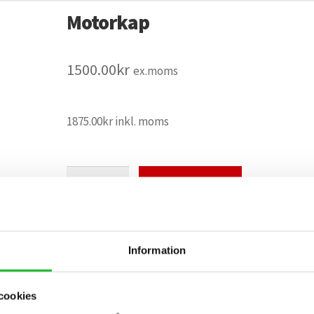
Motorkap
1500.00
kr
ex.moms
1875.00
kr
inkl. moms
Motorkap
Lägg till i
mängd
varukorg
Information
Artikelnr:
133
cookies