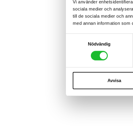
Vi använder enhetsidentifierar
sociala medier och analysera 
till de sociala medier och a
med annan information som du 
S
Nödvändig
a
m
t
y
c
k
Avvisa
e
s
v
a
l