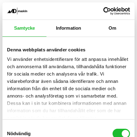
BAS-P/BAS-U
Samtycke
Information
Om
2995.00
kr
ex.moms
Denna webbplats använder cookies
3743.75
kr
inkl. moms
Vi använder enhetsidentifierare för att anpassa innehållet
och annonserna till användarna, tillhandahålla funktioner
för sociala medier och analysera vår trafik. Vi
BAS-
Lägg till i
vidarebefordrar även sådana identifierare och annan
P/BAS-
information från din enhet till de sociala medier och
U
varukorg
annons- och analysföretag som vi samarbetar med.
mängd
Dessa kan i sin tur kombinera informationen med annan
information som du har tillhandahållit eller som de har
samlat in när du har använt deras tjänster.
Artikelnr:
2961
S
Nödvändig
a