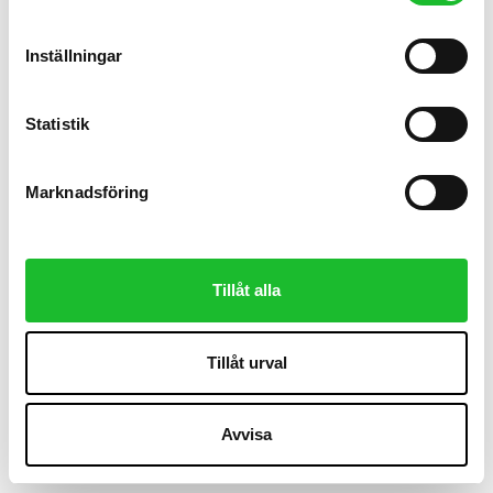
m
t
Inställningar
y
c
k
Statistik
e
s
Marknadsföring
v
a
l
Tillåt alla
Tillåt urval
Avvisa